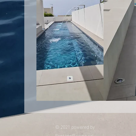
© 2021 powered by
FontanePiscine srl