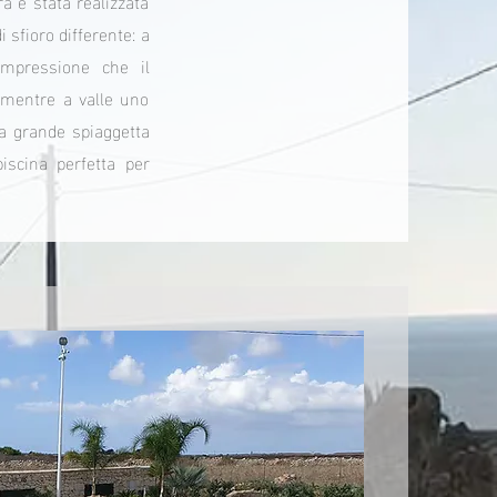
a è stata realizzata
 sfioro differente: a
impressione che il
 mentre a valle uno
na grande spiaggetta
iscina perfetta per