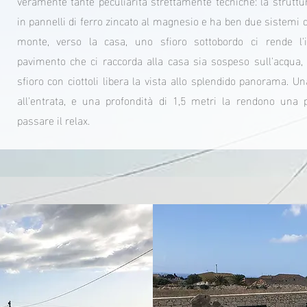
veramente tante peculiarità strettamente tecniche: la struttur
in pannelli di ferro zincato al magnesio e ha ben due sistemi di
monte, verso la casa, uno sfioro sottobordo ci rende l'
pavimento che ci raccorda alla casa sia sospeso sull'acqua,
sfioro con ciottoli libera la vista allo splendido panorama. U
all'entrata, e una profondità di 1,5 metri la rendono una p
passare il relax.